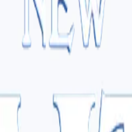
ILL-BURT, HIAB, SKYMARK tại Việt Nam