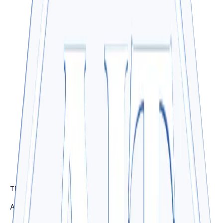
TP.HCM (Trụ sở chính)
A60 Đường Phú Thuận, P. Phú Thuận, Q.7