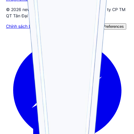
© 2026 newatlantic.vn - Bản quyền thuộc về Công ty CP TM
QT Tân Đại Tây Dương
Chính sách bảo mật
Điều khoản dịch vụ
🍪 Cookie Preferences